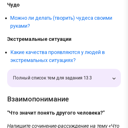
Чудо
Задания с Дальнего востока присылаются выпускниками, уже прошедшими
экзамен, и представляют собой тексты заданий, которые они запомнили. До
начала проведения ЕГЭ на Дальнем востоке публикация реальных заданий не
Можно ли делать (творить) чудеса своими
осуществляется, поскольку они заранее никому не известны.
руками?
Перейти
Экстремальные ситуации
Какие качества проявляются у людей в
экстремальных ситуациях?
Полный список тем для задания 13.3
Взаимопонимание
"Что значит понять другого человека?"
Напишите сочинение-рассуждение на тему «Что