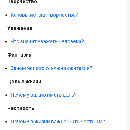
Творчество
Каковы истоки творчества?
Уважение
Что значит уважать человека?
Фантазия
Зачем человеку нужна фантазия?
Цель в жизни
Сливы ЕГЭ в Telegram
Почему важно иметь цель?
*
Честность
Подпишись и получай бесплатно
Почему в жизни важно быть честным?
задания с Дальнего востока!