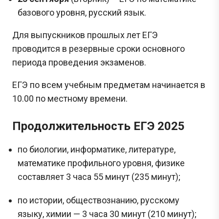
базового уровня, русский язык.
Для выпускников прошлых лет ЕГЭ
проводится в резервные сроки основного
периода проведения экзаменов.
ЕГЭ по всем учебным предметам начинается в
10.00 по местному времени.
Продолжительность ЕГЭ 2025
Сливы ЕГЭ в Telegram
*
по биологии, информатике, литературе,
математике профильного уровня, физике
Подпишись и получай бесплатно
составляет 3 часа 55 минут (235 минут);
задания с Дальнего востока!
по истории, обществознанию, русскому
Задания с Дальнего востока присылаются выпускниками, уже прошедшими
языку, химии — 3 часа 30 минут (210 минут);
экзамен, и представляют собой тексты заданий, которые они запомнили. До