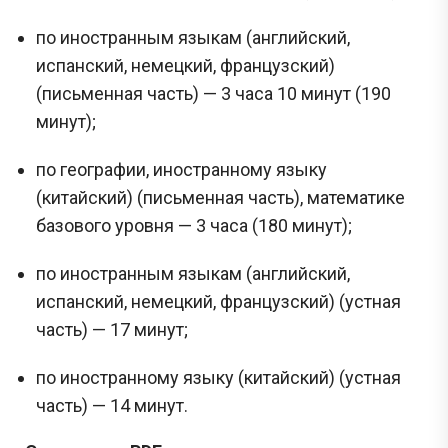
начала проведения ЕГЭ на Дальнем востоке публикация реальных заданий не
осуществляется, поскольку они заранее никому не известны.
по иностранным языкам (английский,
испанский, немецкий, французский)
Перейти
(письменная часть) — 3 часа 10 минут (190
минут);
по географии, иностранному языку
(китайский) (письменная часть), математике
базового уровня — 3 часа (180 минут);
по иностранным языкам (английский,
испанский, немецкий, французский) (устная
часть) — 17 минут;
по иностранному языку (китайский) (устная
часть) — 14 минут.