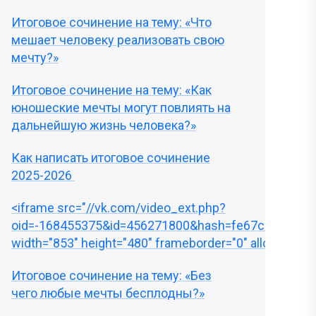
Итоговое сочинение на тему: «Что
мешает человеку реализовать свою
мечту?»
Итоговое сочинение на тему: «Как
юношеские мечты могут повлиять на
дальнейшую жизнь человека?»
Как написать итоговое сочинение
2025-2026
<iframe src="//vk.com/video_ext.php?
oid=-168455375&id=456271800&hash=fe67c396cdac
width="853" height="480" frameborder="0" allowfullsc
Итоговое сочинение на тему: «Без
чего любые мечты бесплодны?»