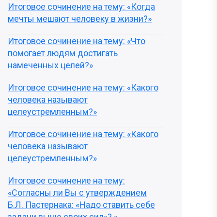
Итоговое сочинение на тему: «Когда
мечты мешают человеку в жизни?»
Итоговое сочинение на тему: «Что
помогает людям достигать
намеченных целей?»
Итоговое сочинение на тему: «Какого
человека называют
целеустремленным?»
Итоговое сочинение на тему: «Какого
человека называют
целеустремленным?»
Итоговое сочинение на тему:
«Согласны ли Вы с утверждением
Б.Л. Пастернака: «Надо ставить себе
задачи выше своих сил»? »