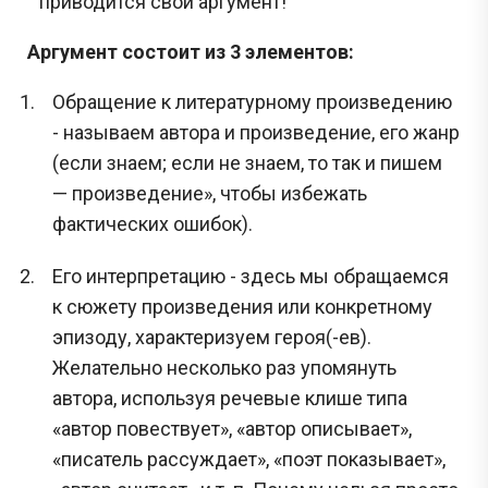
приводится свой аргумент!
Задания с Дальнего востока присылаются выпускниками, уже прошедшими
экзамен, и представляют собой тексты заданий, которые они запомнили. До
Аргумент состоит из 3 элементов:
начала проведения ЕГЭ на Дальнем востоке публикация реальных заданий не
осуществляется, поскольку они заранее никому не известны.
Обращение к литературному произведению
Перейти
- называем автора и произведение, его жанр
(если знаем; если не знаем, то так и пишем
— произведение», чтобы избежать
фактических ошибок).
Его интерпретацию - здесь мы обращаемся
к сюжету произведения или конкретному
эпизоду, характеризуем героя(-ев).
Желательно несколько раз упомянуть
автора, используя речевые клише типа
«автор повествует», «автор описывает»,
«писатель рассуждает», «поэт показывает»,