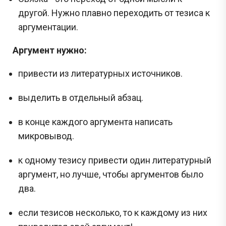
другой. Нужно плавно переходить от тезиса к
аргументации.
Аргумент нужно:
привести из литературных источников.
выделить в отдельный абзац.
в конце каждого аргумента написать
микровывод.
Сливы ЕГЭ в Telegram
к одному тезису привести один литературный
*
аргумент, но лучше, чтобы аргументов было
два.
Подпишись и получай бесплатно
если тезисов несколько, то к каждому из них
задания с Дальнего востока!