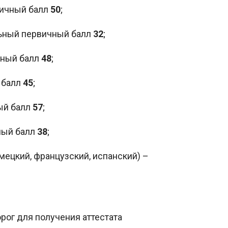
ичный балл
50
;
ьный первичный балл
32
;
чный балл
48
;
 балл
45
;
ый балл
57
;
ный балл
38
;
мецкий, французский, испанский) –
рог для получения аттестата