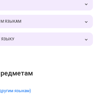
НЫМ ЯЗЫКАМ
У ЯЗЫКУ
предметам
 другим языкам)