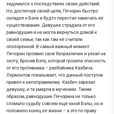
задумался о последствиях своих действий.
Но, достигнув своей цели, Печорин быстро
охладел к Бэле и будто перестал замечать её
существование. Девушка страдала от его
равнодушия и не могла вернуться домой к
своей семье, так как там её считали
опозоренной. В самый важный момент
Печорин проявил своё безразличие и уехал на
охоту, бросив Бэлу, которой грозила опасность
от его противника – разбойника Казбича.
Лермонтов показывает, что данный поступок
привёл к непоправимому. Казбич зарезал
девушку, и та умерла в мучениях. Таким
образом, равнодушие Печорина не только
сломало судьбу совсем ещё юной Бэлы, но и
положило конец её жизни – а это по праву