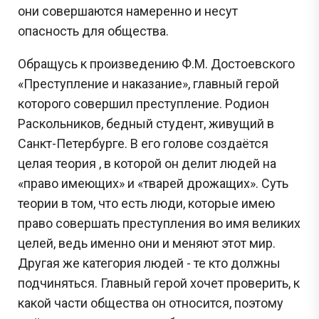
они совершаются намеренно и несут
опасность для общества.
Обращусь к произведению Ф.М. Достоевского
«Преступление и наказание», главный герой
которого совершил преступление. Родион
Раскольников, бедный студент, живущий в
Санкт-Петербурге. В его голове создаётся
целая теория , в которой он делит людей на
«право имеющих» и «тварей дрожащих». Суть
теории в том, что есть люди, которые имею
Сливы ЕГЭ в Telegram
право совершать преступления во имя великих
*
целей, ведь именно они и меняют этот мир.
Другая же категория людей - те кто должны
Подпишись и получай бесплатно
подчиняться. Главный герой хочет проверить, к
задания с Дальнего востока!
какой части общества он относится, поэтому