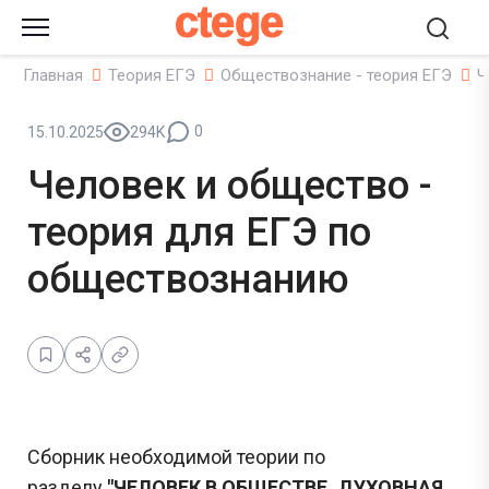
ctege
Главная
Теория ЕГЭ
Обществознание - теория ЕГЭ
Ч
0
15.10.2025
294K
Человек и общество -
теория для ЕГЭ по
обществознанию
Сборник необходимой теории по
разделу
"ЧЕЛОВЕК В ОБЩЕСТВЕ. ДУХОВНАЯ