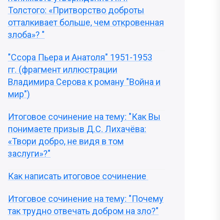
Толстого: «Притворство доброты
отталкивает больше, чем откровенная
злоба»? "
"Ссора Пьера и Анатоля" 1951-1953
гг. (фрагмент иллюстрации
Владимира Серова к роману "Война и
мир")
Итоговое сочинение на тему: "Как Вы
понимаете призыв Д.С. Лихачёва:
«Твори добро, не видя в том
заслуги»?"
Как написать итоговое сочинение
Итоговое сочинение на тему: "Почему
так трудно отвечать добром на зло?"