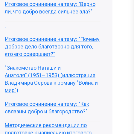
Итоговое сочинение на тему: "Верно
ли, что добро всегда сильнее зла?"
Итоговое сочинение на тему: "Почему
доброе дело благотворно для того,
кто его совершает?"
"Знакомство Наташи и
Анатоля" (1951–1953) (иллюстрация
Владимира Серова к роману "Война и
мир")
Итоговое сочинение на тему: "Как
связаны добро и благородство?"
Методические рекомендации по
подготовке к написанию итогового