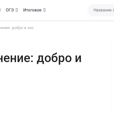
ОГЭ
Итоговое
нение: добро и зло
нение: добро и