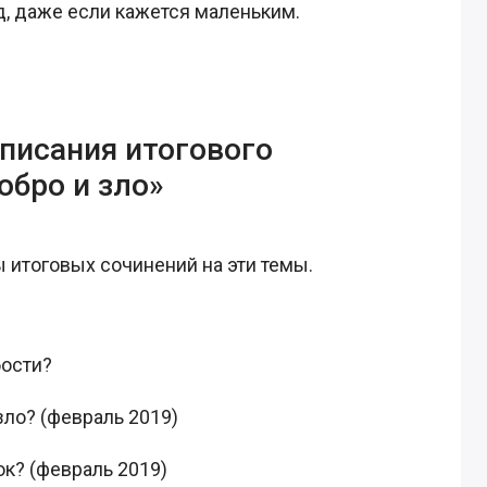
д, даже если кажется маленьким.
писания итогового
обро и зло»
 итоговых сочинений на эти темы.
бости?
зло? (февраль 2019)
ок? (февраль 2019)