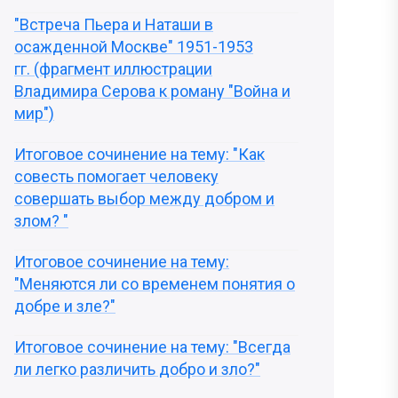
"Встреча Пьера и Наташи в
осажденной Москве" 1951-1953
гг. (фрагмент иллюстрации
Владимира Серова к роману "Война и
мир")
Итоговое сочинение на тему: "Как
совесть помогает человеку
совершать выбор между добром и
злом? "
Итоговое сочинение на тему:
"Меняются ли со временем понятия о
добре и зле?"
Итоговое сочинение на тему: "Всегда
ли легко различить добро и зло?"