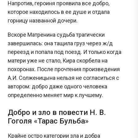
Напротив, героиня проявила все добро,
Задания с Дальнего востока присылаются выпускниками, уже прошедшими
которое находилось в ее душе и отдала
экзамен, и представляют собой тексты заданий, которые они запомнили. До
начала проведения ЕГЭ на Дальнем востоке публикация реальных заданий не
осуществляется, поскольку они заранее никому не известны.
горницу названной дочери.
Вскоре Матренина судьба трагически
Перейти
завершилась: она тащила груз через ж/д
переезд и попала под поезд. И только когда
матери уже не стало, Кира скорбела на
похоронах. После прочтения произведения
А.И. Солженицына нельзя не согласиться с
автором: добро даже одного человека
определенно меняет мир к лучшему.
Добро и зло в повести Н. В.
Гоголя «Тарас Бульба»
Крайне остро категории зла и добра