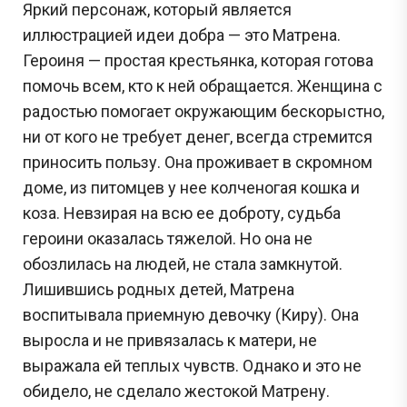
Яркий персонаж, который является
иллюстрацией идеи добра — это Матрена.
Героиня — простая крестьянка, которая готова
помочь всем, кто к ней обращается. Женщина с
радостью помогает окружающим бескорыстно,
ни от кого не требует денег, всегда стремится
приносить пользу. Она проживает в скромном
доме, из питомцев у нее колченогая кошка и
коза. Невзирая на всю ее доброту, судьба
героини оказалась тяжелой. Но она не
обозлилась на людей, не стала замкнутой.
Сливы ЕГЭ в Telegram
Лишившись родных детей, Матрена
*
воспитывала приемную девочку (Киру). Она
выросла и не привязалась к матери, не
Подпишись и получай бесплатно
выражала ей теплых чувств. Однако и это не
задания с Дальнего востока!
обидело, не сделало жестокой Матрену.