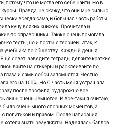
, потому что не могла его себе найти. Но в
 курсы. Правда, не скажу, что они мне сильно
ктически всегда сама, и большая часть работы
упила кучу всяких книжек. Прочитала и
акие-то справочники. Также очень помогала
ько тесты, но и посты с теорией. Итак, к
из учебника по обществу. Каждый день я
 Ещё совет: заведите тетрадь, делайте краткие
писывайте на стикеры и расклеивайте по
а глаза и сами собой запомнятся. Честно
отала его на 100%. Но С часть меня устрашала.
 сразу после профиля, судорожно все
ь лишь очень немногое. И все-таки я считаю,
те было очень много спорных моментов, а
 с политикой и правом. После написания
е хотела знать результаты. Надеялась баллов