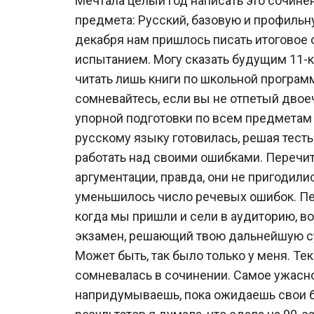
Мечтала целый год написать это сочинени
предмета: Русский, базовую и профильн
декабря нам пришлось писать итоговое 
испытанием. Могу сказать будущим 11-к
читать лишь книги по школьной програм
сомневайтесь, если вы не отпетый двоеч
упорной подготовки по всем предметам 
русскому языку готовилась, решая тесты
работать над своими ошибками. Перечи
аргументации, правда, они не пригодилис
уменьшилось число речевых ошибок. Пе
когда мы пришли и сели в аудиторию, в
экзамен, решающий твою дальнейшую су
Может быть, так было только у меня. Те
сомневалась в сочинении. Самое ужасное
напридумываешь, пока ожидаешь свои ба