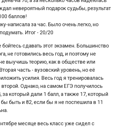
а день-на 70, а за несколько часов надеялась
 ждал невероятный подарок судьбы, результат
100 баллов!
у-написала за час. Было очень легко, но
подумать. Итог - 20/20
е бойтесь сдавать этот экзамен. Большинство
га, не готовились весь год, и поэтому не
не выучишь теорию, как в обществе или
Вторая часть - вузовский уровень, но её
риложить усилия. Весь год я тренировалась
з второй. Однако, на самом ЕГЭ получилось
 за который дали 1 балл, а также 17, который
о бы быть и 82, если бы я не поспешила в 11
на.
ентябре месяце весь класс уже сидел с