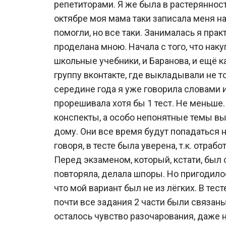
репетиторами. Я же была в растерянности
октябре моя мама таки записала меня на
помогли, но все таки. Занималась я пра
проделана мною. Начала с того, что нак
школьные учебники, и Баранова, и ещё к
группу вконтакте, где выкладывали не тол
середине года я уже говорила словами 
прорешивала хотя бы 1 тест. Не меньше.
конспекты, а особо непонятные темы вы
дому. Они все время будут попадаться н
говоря, в тесте была уверена, т.к. отраб
Перед экзаменом, который, кстати, был
повторяла, делала шпоры. Но пригодилос
что мой вариант был не из лёгких. В тес
почти все задания 2 части были связаны
осталось чувство разочарования, даже н