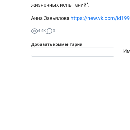
жизненных испытаний".
Анна Завьялова
https://new.vk.com/id19
4.4K
0
Добавить комментарий
Текст комментария
Им