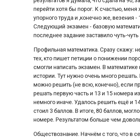
результатов я думала, что сдала на 90, з
перейти хотя бы порог. К счастью, меня
упорного труда и ,конечно же, везения - 
Следующий экзамен - базовую математик
последнее задание заставило чуть-чуть 
Профильная математика. Сразу скажу: н
тех, кто пишет петиции о понижении поро
смогли написать экзамен. В математике 
истории. Тут нужно очень много решать. 
можно решить (не всю, конечно), если п
решать первую часть и 13 и 15 номера и
немного иначе. Удалось решить ещё и 14,
стоил 3 баллов. В итоге, 80 баллов, могл
номере. Результатом больше чем доволь
Обществознание. Начнём с того, что в с