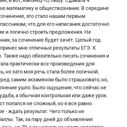
е, и вот, наконец-то, пишу. Сдавала 4
ую математику и обществознание. В середине
сочинение, это стало нашим первым
лассникам, что для его написания достаточно
ме и логично строить предложения. Не
ник, за сочинение будет зачёт. Целый год
принес мне отличные результаты ЕГЭ. К
. Также надо обязательно писать сочинения и
тала практически все произведения для
ь, но зато моя речь стала более логичной,
ред самим экзаменом было страшновато, но,
олнение ушло. Было ощущение, что сейчас не
дьба, а обычная контрольная или даже урок.
кст попался не сложный, но я все равно
 - ждать результат. Чего только не
ллы. Так, за пару дней до объявления