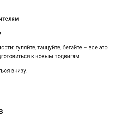
чителям
у
ти: гуляйте, танцуйте, бегайте – все это
дготовиться к новым подвигам.
ься внизу.
в