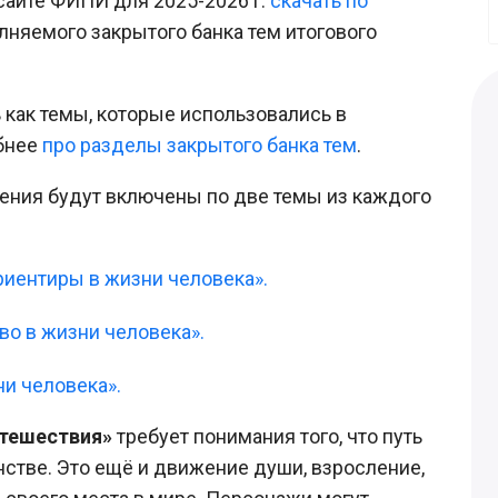
 сайте ФИПИ для 2025-2026 г.
скачать по
лняемого закрытого банка тем итогового
 как темы, которые использовались в
обнее
про разделы закрытого банка тем
.
нения будут включены по две темы из каждого
риентиры в жизни человека».
во в жизни человека».
ни человека».
тешествия»
требует понимания того, что путь
нстве. Это ещё и движение души, взросление,