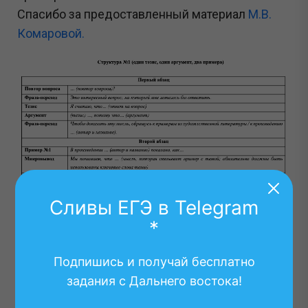
Спасибо за предоставленный материал
М.В.
Комаровой.
Сливы ЕГЭ в Telegram
*
Подпишись и получай бесплатно
Варианты построения итогового сочинения и
задания с Дальнего востока!
примеры к ним
можно скачать по ссылке
.
Спасибо за предоставленный материал
М.В.