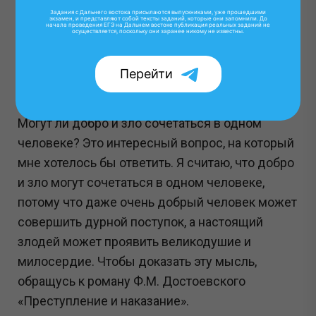
Задания с Дальнего востока присылаются выпускниками, уже прошедшими
Комаровой.
экзамен, и представляют собой тексты заданий, которые они запомнили. До
начала проведения ЕГЭ на Дальнем востоке публикация реальных заданий не
осуществляется, поскольку они заранее никому не известны.
Пример итогового сочинения (структура 1):
"Могут ли добро и зло сочетаться в одном
Перейти
человеке?"
Могут ли добро и зло сочетаться в одном
человеке? Это интересный вопрос, на который
мне хотелось бы ответить. Я считаю, что добро
и зло могут сочетаться в одном человеке,
потому что даже очень добрый человек может
совершить дурной поступок, а настоящий
злодей может проявить великодушие и
милосердие. Чтобы доказать эту мысль,
обращусь к роману Ф.М. Достоевского
«Преступление и наказание».