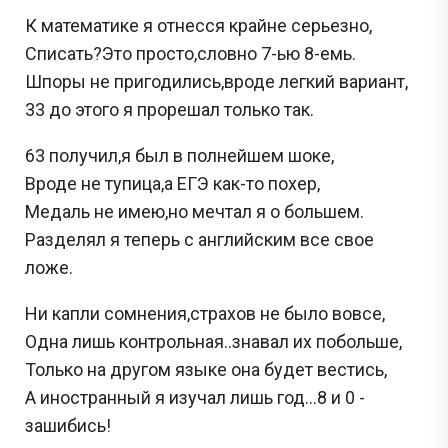
К математике я отнесся крайне серьезно,
Списать?Это просто,словно 7-ью 8-емь.
Шпоры не пригодились,вроде легкий вариант,
33 до этого я прорешал только так.
63 получил,я был в полнейшем шоке,
Вроде не тупица,а ЕГЭ как-то похер,
Медаль не имею,но мечтал я о большем.
Разделял я теперь с английским все свое
ложе.
Ни капли сомнения,страхов не было вовсе,
Одна лишь контрольная..знавал их побольше,
Только на другом языке она будет вестись,
А иностранный я изучал лишь год...8 и 0 -
зашибись!