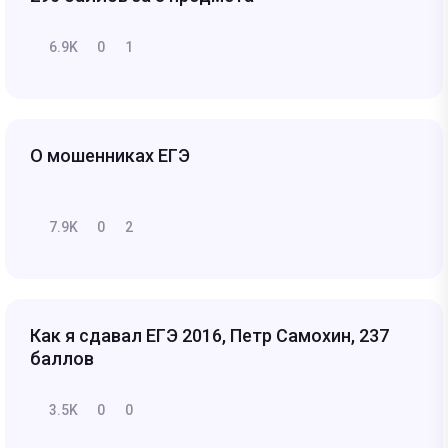
6.9K
0
1
О мошенниках ЕГЭ
7.9K
0
2
Как я сдавал ЕГЭ 2016, Петр Самохин, 237
баллов
3.5K
0
0