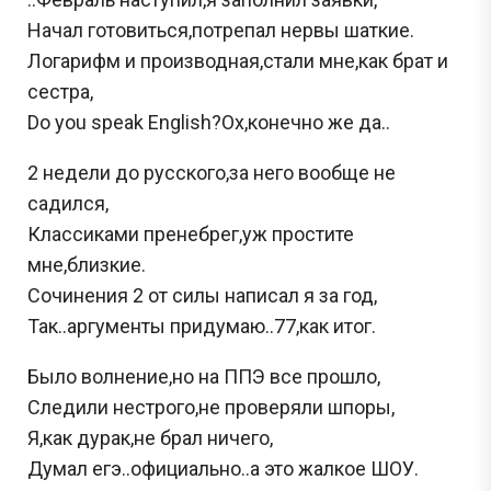
Начал готовиться,потрепал нервы шаткие.
Логарифм и производная,стали мне,как брат и
сестра,
Do you speak English?Ох,конечно же да..
2 недели до русского,за него вообще не
садился,
Классиками пренебрег,уж простите
мне,близкие.
Сочинения 2 от силы написал я за год,
Так..аргументы придумаю..77,как итог.
Было волнение,но на ППЭ все прошло,
Следили нестрого,не проверяли шпоры,
Я,как дурак,не брал ничего,
Думал егэ..официально..а это жалкое ШОУ.