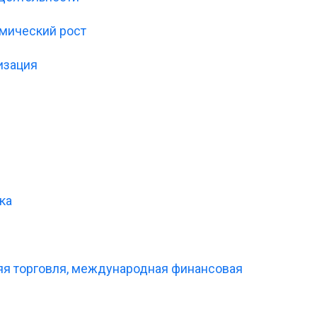
омический рост
изация
ка
яя торговля, международная финансовая