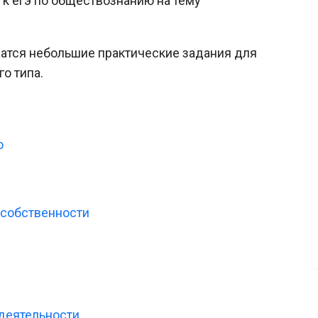
 к егэ по обществознанию на тему
жатся небольшие практические задания для
о типа.
о
 собственности
деятельности