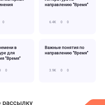
инения
направлению "Время"
0
6.4K
0
0
ремени в
Важные понятия по
уре для
направлению "Время"
ия "Время"
0
0
3.9K
0
0
ю рассылку