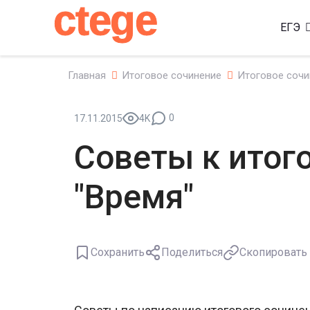
ctege
ЕГЭ
Главная
Итоговое сочинение
Итоговое сочи
0
17.11.2015
4K
Советы к итог
"Время"
Сохранить
Поделиться
Скопировать