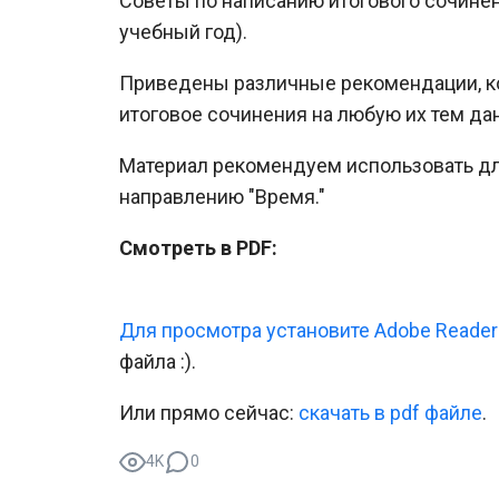
Советы по написанию итогового сочинен
учебный год).
Приведены различные рекомендации, ко
итоговое сочинения на любую их тем да
Материал рекомендуем использовать дл
направлению "Время."
Смотреть в PDF:
Для просмотра установите Adobe Reader
файла :).
Или прямо сейчас:
cкачать в pdf файле
.
4K
0