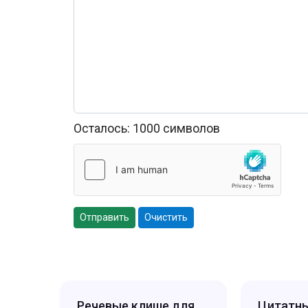
Осталось:
1000
символов
Отправить
Очистить
Речевые клише для
Цитатны