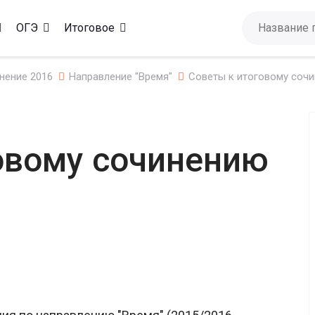
ОГЭ
Итоговое
нение 2016
Направление "Время"
Советы к итоговому сочи
овому сочинению