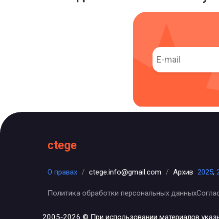
ctege
О правах
/
ctege.info@gmail.com
/
Архив
2025
;
Политика обработки персональных данных
Согла
2005-2026 © При использовании материалов указ