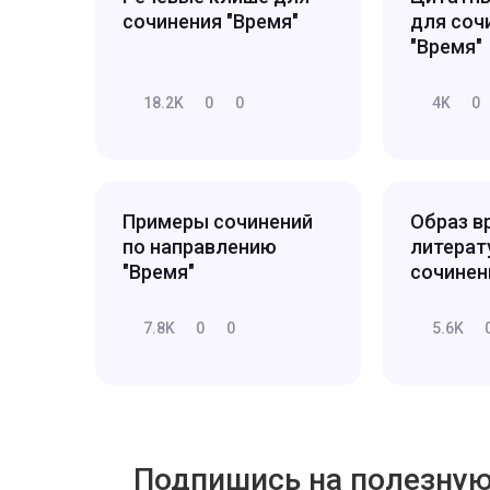
сочинения "Время"
для соч
"Время"
18.2K
0
0
4K
0
Примеры сочинений
Образ в
по направлению
литерат
"Время"
сочинен
7.8K
0
0
5.6K
Подпишись на полезну