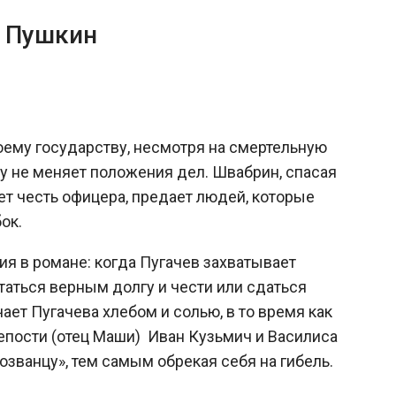
. Пушкин
воему государству, несмотря на смертельную
ву не меняет положения дел. Швабрин, спасая
ет честь офицера, предает людей, которые
ок.
ия в романе: когда Пугачев захватывает
таться верным долгу и чести или сдаться
ает Пугачева хлебом и солью, в то время как
епости (отец Маши) Иван Кузьмич и Василиса
озванцу», тем самым обрекая себя на гибель.