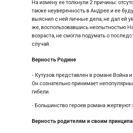
На измену ее толкнули 2 причины: отсут
также неуверенность в Андрее и ее буду
выяснил с ней личные дела, не дал ей у
же, воспользовавшись неопытностью Нат
возраста, не смогла подумать о последс
случай.
Верность Родине
- Кутузов представлен в романе Война и
Он сознательно принимает непопулярные
гибели.
- Большинство героев романа жертвуют
Верность родителям и своим принцип