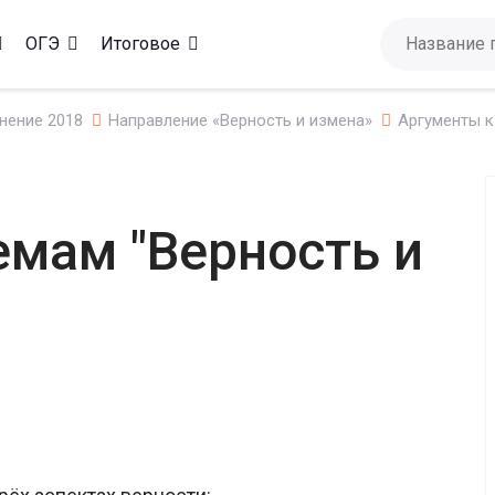
ОГЭ
Итоговое
нение 2018
Направление «Верность и измена»
Аргументы к
емам "Верность и