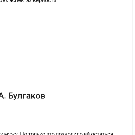
рёх аспектах верности:
А. Булгаков
мужу. Но только это позволило ей остаться