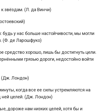
 к звёздам. (Л. да Винчи)
Достоевский)
 будь у нас больше настойчивости, мы могли
и. (Ф. де Ларошфуко)
е средство хорошо, лишь бы достигнуть цели.
вернёнными грязью дороги, недостойно войти
. (Дж. Лондон)
минуты, когда все ее силы устремляются на
ней целей. (Дж. Лондон)
е, дороже нам низких целей, хотя бы и