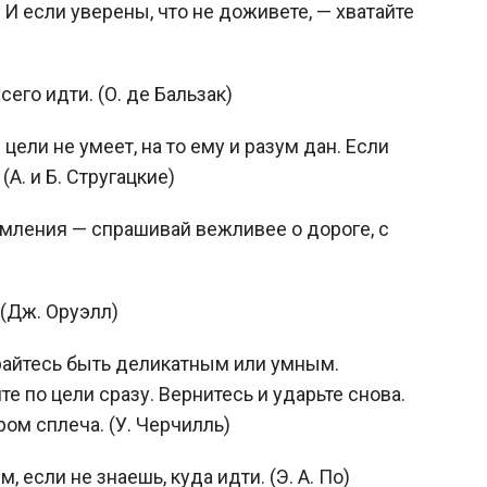
 И если уверены, что не доживете, — хватайте
его идти. (О. де Бальзак)
цели не умеет, на то ему и разум дан. Если
(А. и Б. Стругацкие)
емления — спрашивай вежливее о дороге, с
(Дж. Оруэлл)
арайтесь быть деликатным или умным.
е по цели сразу. Вернитесь и ударьте снова.
ом сплеча. (У. Черчилль)
 если не знаешь, куда идти. (Э. А. По)