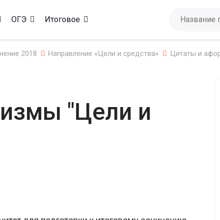
ОГЭ
Итоговое
нение 2018
Направление «Цели и средства»
Цитаты и афор
измы "Цели и