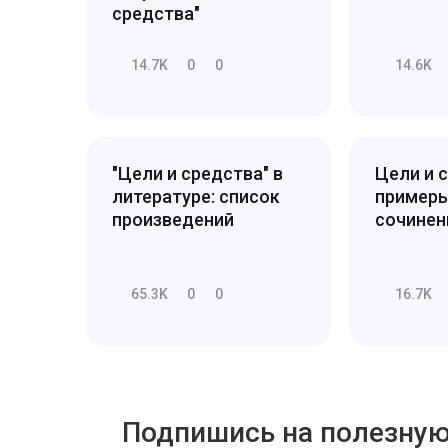
средства"
14.7K
0
0
14.6K
"Цели и средства" в
Цели и 
литературе: список
примеры
произведений
сочинен
65.3K
0
0
16.7K
Подпишись на полезну