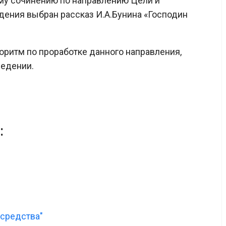
ому сочинению по направлению Цели и
едения выбран рассказ И.А.Бунина «Господин
оритм по проработке данного направления,
ведении.
:
 средства"