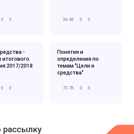
0
0
36.4K
0
0
средства -
Понятия и
 итогового
определения по
ия 2017/2018
темам "Цели и
средства"
0
0
73.7K
0
0
ю рассылку