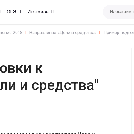
ОГЭ
Итоговое
нение 2018
Направление «Цели и средства»
Пример подгот
овки к
ли и средства"