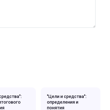
средства":
"Цели и средства":
итогового
определения и
ия
понятия