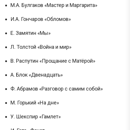
М.А. Булгаков «Мастер и Маргарита»
И.А. Гончаров «Обломов»
Е. Замятин «Мы»
Л. Толстой «Война и мир»
B. Распутин «Прощание с Матёрой»
A. Блок «Двенадцать»
Ф. Абрамов «Разговор с самим собой»
М. Горький «На дне»
У. Шекспир «Гамлет»