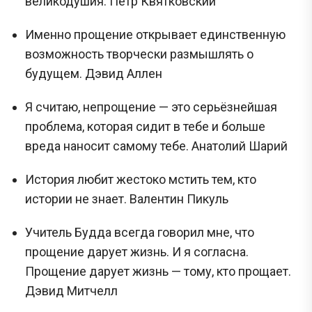
великодушия. Петр Квятковский
Именно прощение открывает единственную
возможность творчески размышлять о
будущем. Дэвид Аллен
Я считаю, непрощение — это серьёзнейшая
проблема, которая сидит в тебе и больше
вреда наносит самому тебе. Анатолий Шарий
Сливы ЕГЭ в Telegram
История любит жестоко мстить тем, кто
истории не знает. Валентин Пикуль
*
Учитель Будда всегда говорил мне, что
Подпишись и получай бесплатно
прощение дарует жизнь. И я согласна.
задания с Дальнего востока!
Прощение дарует жизнь — тому, кто прощает.
Дэвид Митчелл
Задания с Дальнего востока присылаются выпускниками, уже прошедшими
экзамен, и представляют собой тексты заданий, которые они запомнили. До
начала проведения ЕГЭ на Дальнем востоке публикация реальных заданий не