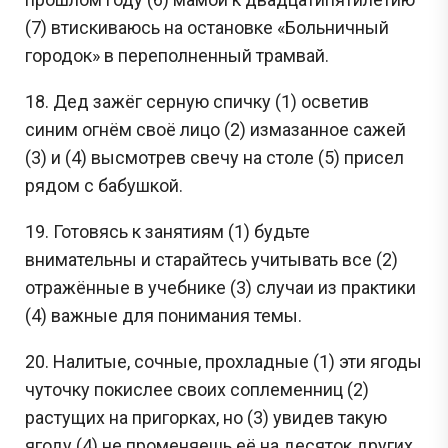
(7) втискиваюсь на остановке «Больничный
городок» в переполненный трамвай.
18. Дед зажёг серную спичку (1) осветив
синим огнём своё лицо (2) измазанное сажей
(3) и (4) высмотрев свечу на столе (5) присел
рядом с бабушкой.
19. Готовясь к занятиям (1) будьте
внимательны и старайтесь учитывать все (2)
отражённые в учебнике (3) случаи из практики
(4) важные для понимания темы.
20. Налитые, сочные, прохладные (1) эти ягоды
чуточку покислее своих соплеменниц (2)
растущих на пригорках, но (3) увидев такую
ягоду (4) не променяешь её на десяток других.