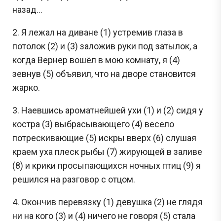
назад…
2. Я лежал на диване (1) устремив глаза в
потолок (2) и (3) заложив руки под затылок, а
когда Вернер вошёл в мою комнату, я (4)
зевнув (5) объявил, что на дворе становится
жарко.
3. Наевшись ароматнейшей ухи (1) и (2) сидя у
костра (3) выбрасывающего (4) весело
потрескивающие (5) искры вверх (6) слушая
краем уха плеск рыбы (7) жирующей в заливе
(8) и крики просыпающихся ночных птиц (9) я
решился на разговор с отцом.
4. Окончив перевязку (1) девушка (2) не глядя
ни на кого (3) и (4) ничего не говоря (5) стала