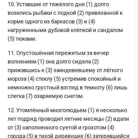
10. Уставшие от тяжёлого дня (1) долго
возились рыбаки с лодкой (2) привязанной к
корме одного из баркасов (3) и (4)
нагруженными дубовой клёпкой и сандалом
(5) тюками.
11. Опустошённая пережитым за вечер
волнением (1) она долго сидела (2)
прижавшись к (3) заиндевевшему от лёгкого
мороза (4) стеклу (5) устремив спокойный и
немножко грустный взгляд в темноту (6) лишь
слегка (7) озаряемую снегом.
12. Утомлённый многолюдьем (1) я несколько
лет подряд проводил летние месяцы (2) вдали
от (3) наполненного суетой и грохотом (4)
города (5) в тихой деревушке (6) затерявшейся