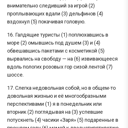
внимательно следивший за игрой (2)
проплывающих вдали (3) дельфинов (4)
вздохнул (5) покачивая головую.
16. Галдящие туристы (1) поплюхавшись в
море (2) омывшись под душем (3) и (4)
обвешавшись пакетами с косметикой (5)
вырвались на свободу — на (6) извивающееся
вдоль пологих розовых гор сизой лентой (7)
шоссе.
17. Слегка недовольная собой, но в общем-то
довольная жизнью и её многообразными
перспективами (1) я в понедельник или
вторник (2) поглядывая на (3) успевшие
потускнеть (4) часики «Заря» (5) подаренные в
прошлом году (6) мамой к двадцатипятилетию