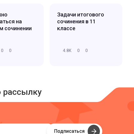
жно
Задачи итогового
аться на
сочинения в 11
м сочинении
классе
0
0
4.8K
0
0
ю рассылку
Подписаться