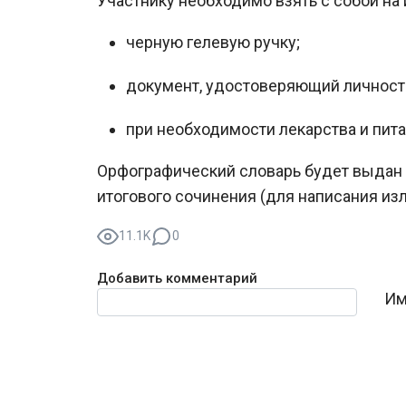
Участнику необходимо взять с собой на 
черную гелевую ручку;
документ, удостоверяющий личност
при необходимости лекарства и пита
Орфографический словарь будет выдан
итогового сочинения (для написания из
11.1K
0
Добавить комментарий
Текст комментария
Им