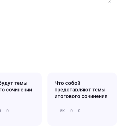
будут темы
Что собой
го сочинений
представляют темы
итогового сочинения
0
0
5K
0
0