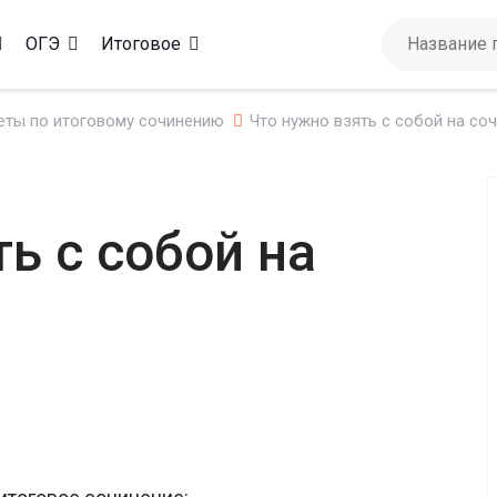
ОГЭ
Итоговое
еты по итоговому сочинению
Что нужно взять с собой на со
ь с собой на