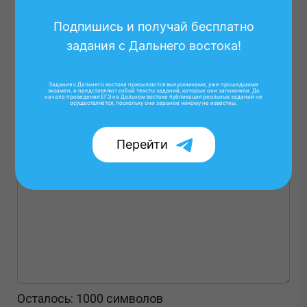
Подпишись и получай бесплатно
задания с Дальнего востока!
Задания с Дальнего востока присылаются выпускниками, уже прошедшими
экзамен, и представляют собой тексты заданий, которые они запомнили. До
начала проведения ЕГЭ на Дальнем востоке публикация реальных заданий не
осуществляется, поскольку они заранее никому не известны.
Перейти
Осталось:
1000
символов