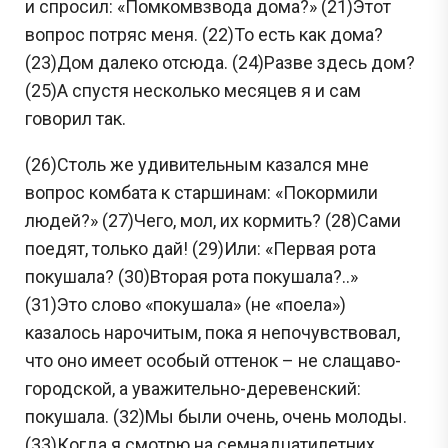
и спросил: «Помкомвзвода дома?» (21)Этот
вопрос потряс меня. (22)То есть как дома?
(23)Дом далеко отсюда. (24)Разве здесь дом?
(25)А спустя несколько месяцев я и сам
говорил так.
(26)Столь же удивительным казался мне
вопрос комбата к старшинам: «Покормили
людей?» (27)Чего, мол, их кормить? (28)Сами
поедят, только дай! (29)Или: «Первая рота
покушала? (30)Вторая рота покушала?..»
(31)Это слово «покушала» (не «поела»)
казалось нарочитым, пока я непочувствовал,
что оно имеет особый оттенок – не слащаво-
городской, а уважительно-деревенский:
покушала. (32)Мы были очень, очень молоды.
(33)Когда я смотрю на семнадцатилетних