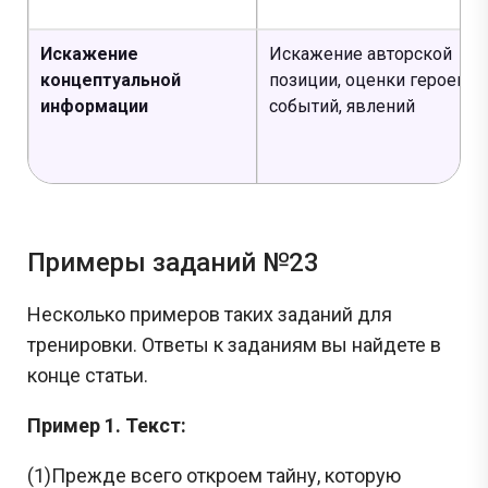
Задания с Дальнего востока присылаются выпускниками, уже прошедшими
экзамен, и представляют собой тексты заданий, которые они запомнили. До
Искажение
Искажение авторской
начала проведения ЕГЭ на Дальнем востоке публикация реальных заданий не
осуществляется, поскольку они заранее никому не известны.
концептуальной
позиции, оценки героев,
информации
событий, явлений
Перейти
Примеры заданий №23
Несколько примеров таких заданий для
тренировки. Ответы к заданиям вы найдете в
конце статьи.
Пример 1. Текст:
(1)Прежде всего откроем тайну, которую