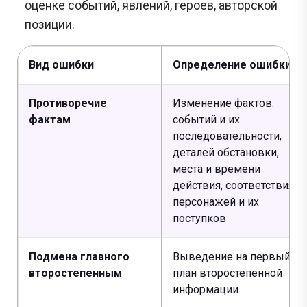
оценке событий, явлений, героев, авторской
позиции.
Вид ошибки
Определение ошибки
Противоречие
Изменение фактов:
фактам
событий и их
последовательности,
деталей обстановки,
места и времени
действия, соответствия
персонажей и их
Сливы ЕГЭ в Telegram
поступков
*
Подмена главного
Выведение на первый
Подпишись и получай бесплатно
второстепенным
план второстепенной
информации
задания с Дальнего востока!