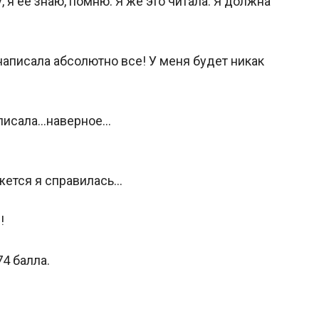
 я ее знаю, помню. Я же это читала. Я должна
написала абсолютно все! У меня будет никак
написала…наверное…
ажется я справилась…
!
74 балла.