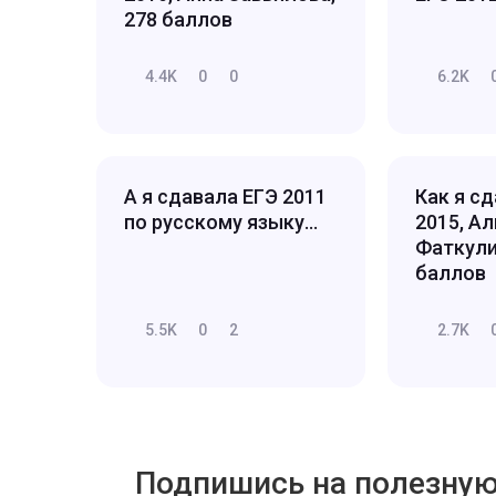
278 баллов
4.4K
0
0
6.2K
А я сдавала ЕГЭ 2011
Как я с
по русскому языку...
2015, А
Фаткули
баллов
5.5K
0
2
2.7K
Подпишись на полезну