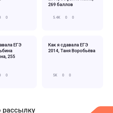
269 баллов
0
0
5.4K
0
0
давала ЕГЭ
Как я сдавала ЕГЭ
льбина
2014, Таня Воробьёва
на, 255
0
0
5K
0
0
ю рассылку