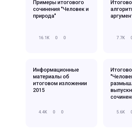
Примеры итогового
Итогово
сочинения "Человек и
алгорит
природа"
аргуме
16.1K
0
0
7.7K
Информационные
Итогово
материалы об
"Человек
итоговом изложении
размыш
2015
выпуск
сочине
4.4K
0
0
5.6K