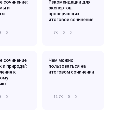
е сочинение:
Рекомендации для
мы и
экспертов,
нты
проверяющих
итоговое сочинение
0
0
7K
0
0
е сочинение
Чем можно
 и природа":
пользоваться на
ления к
итоговом сочинении
ному
нию
0
0
12.7K
0
0