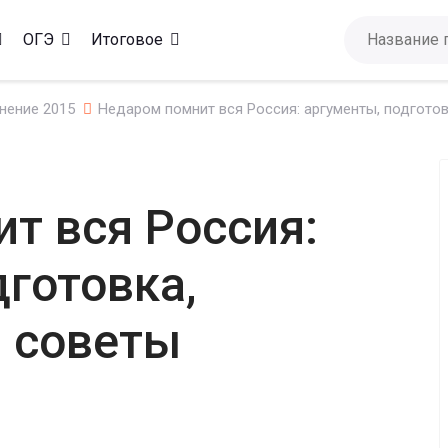
ОГЭ
Итоговое
нение 2015
Недаром помнит вся Россия: аргументы, подгото
т вся Россия:
дготовка,
 советы