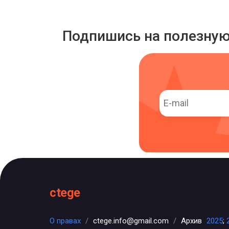
Подпишись на полезну
ctege
О правах
/
ctege.info@gmail.com
/
Архив
2025
;