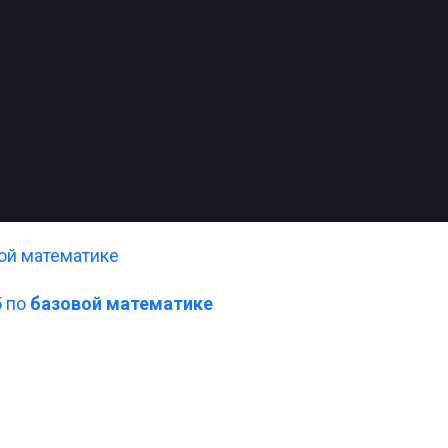
ой математике
5 по
базовой математике