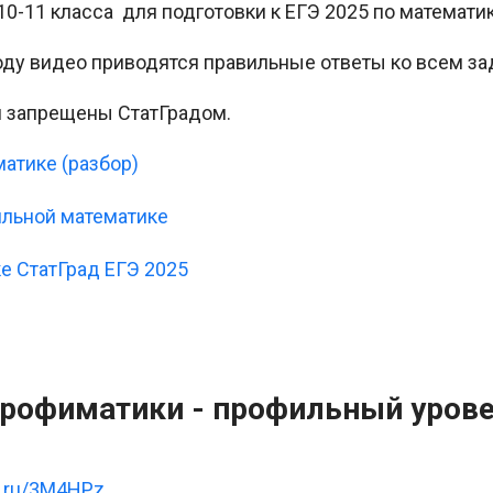
10-11 класса для подготовки к ЕГЭ 2025 по математи
ходу видео приводятся правильные ответы ко всем за
и запрещены СтатГрадом.
атике (разбор)
ильной математике
е СтатГрад ЕГЭ 2025
рофиматики - профильный уров
ck.ru/3M4HPz