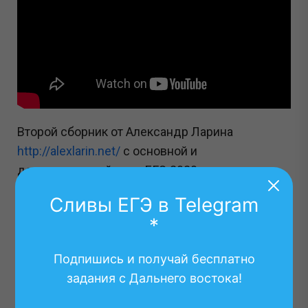
Второй сборник от Александр Ларина
http://alexlarin.net/
с основной и
дополнительной волн ЕГЭ 2020
Сливы ЕГЭ в Telegram
Смотреть в PDF:
*
Для просмотра установите Adobe Reader
и
Подпишись и получай бесплатно
обязательно вернитесь для просмотра файла :).
задания с Дальнего востока!
Или прямо сейчас:
cкачать в pdf файле
.