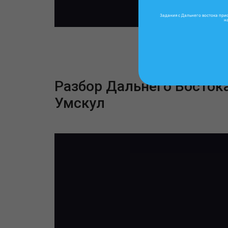
Задания с Дальнего востока при
н
Разбор Дальнего Восток
Умскул