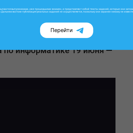
сылаются выпускниками, уже прошедшими экзамен, и представляют собой тексты заданий, которые они запо
а Дальнем востоке публикация реальных заданий не осуществляется, поскольку они заранее никому не известн
Перейти
а по информатике 19 июня
—