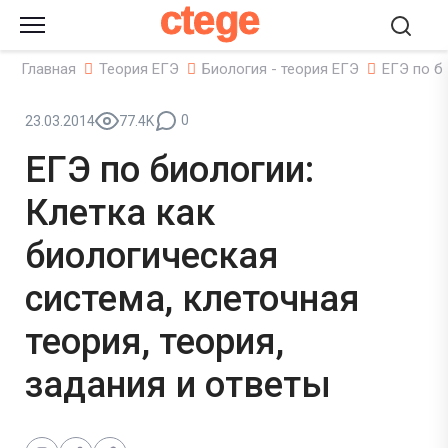
ctege
Главная
Теория ЕГЭ
Биология - теория ЕГЭ
ЕГЭ по б
0
23.03.2014
77.4K
ЕГЭ по биологии:
Клетка как
биологическая
система, клеточная
теория, теория,
задания и ответы