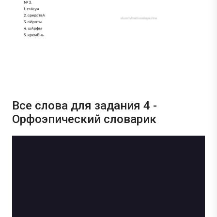
*
Подпишись и получай бесплатно
задания с Дальнего востока!
Задания с Дальнего востока присылаются выпускниками, уже прошедшими
экзамен, и представляют собой тексты заданий, которые они запомнили. До
начала проведения ЕГЭ на Дальнем востоке публикация реальных заданий не
осуществляется, поскольку они заранее никому не известны.
Все слова для задания 4 -
Орфоэпический словарик
Перейти