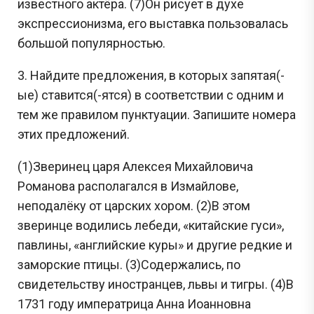
известного актёра. (7)Он рисует в духе
экспрессионизма, его выставка пользовалась
Задания с Дальнего востока присылаются выпускниками, уже прошедшими
экзамен, и представляют собой тексты заданий, которые они запомнили. До
начала проведения ЕГЭ на Дальнем востоке публикация реальных заданий не
большой популярностью.
осуществляется, поскольку они заранее никому не известны.
3. Найдите предложения, в которых запятая(-
Перейти
ые) ставится(-ятся) в соответствии с одним и
тем же правилом пунктуации. Запишите номера
этих предложений.
(1)Зверинец царя Алексея Михайловича
Романова располагался в Измайлове,
неподалёку от царских хором. (2)В этом
зверинце водились лебеди, «китайские гуси»,
павлины, «английские куры» и другие редкие и
заморские птицы. (3)Содержались, по
свидетельству иностранцев, львы и тигры. (4)В
1731 году императрица Анна Иоанновна