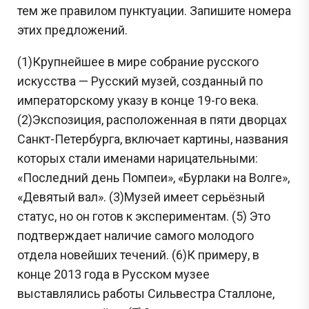
тем же правилом пунктуации. Запишите номера
этих предложений.
(1)Крупнейшее в мире собрание русского
искусства — Русский музей, созданный по
императорскому указу в конце 19-го века.
(2)Экспозиция, расположенная в пяти дворцах
Санкт-Петербурга, включает картины, названия
которых стали именами нарицательными:
«Последний день Помпеи», «Бурлаки на Волге»,
«Девятый вал». (3)Музей имеет серьёзный
Сливы ЕГЭ в Telegram
статус, но он готов к экспериментам. (5) Это
*
подтверждает наличие самого молодого
отдела новейших течений. (6)К примеру, в
Подпишись и получай бесплатно
конце 2013 года в Русском музее
задания с Дальнего востока!
выставлялись работы Сильвестра Сталлоне,