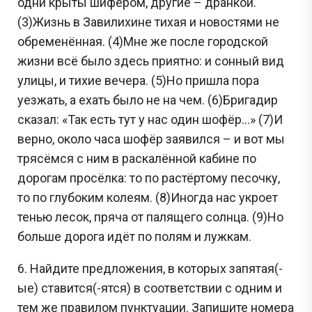
одни крыты шифером, другие – дранкой.
(3)Жизнь в Завилихине тихая и новостями не
обременённая. (4)Мне же после городской
жизни всё было здесь приятно: и сонный вид
улицы, и тихие вечера. (5)Но пришла пора
уезжать, а ехать было не на чем. (6)Бригадир
сказал: «Так есть тут у нас один шофёр...» (7)И
верно, около часа шофёр заявился – и вот мы
трясёмся с ним в раскалённой кабине по
дорогам просёлка: то по растёртому песочку,
то по глубоким колеям. (8)Иногда нас укроет
тенью лесок, пряча от палящего солнца. (9)Но
больше дорога идёт по полям и лужкам.
6. Найдите предложения, в которых запятая(-
ые) ставится(-ятся) в соответствии с одним и
тем же правилом пунктуации. Запишите номера