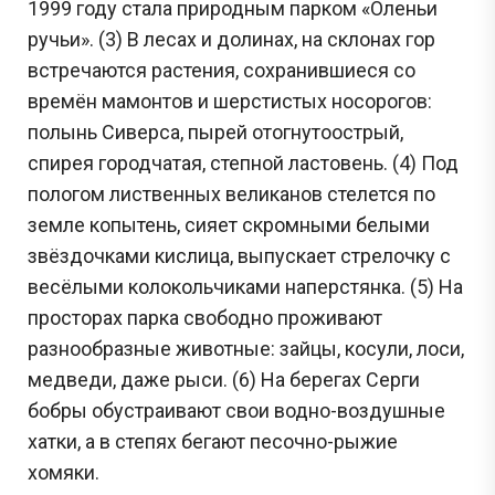
1999 году стала природным парком «Оленьи
ручьи». (3) В лесах и долинах, на склонах гор
встречаются растения, сохранившиеся со
времён мамонтов и шерстистых носорогов:
полынь Сиверса, пырей отогнутоострый,
спирея городчатая, степной ластовень. (4) Под
пологом лиственных великанов стелется по
земле копытень, сияет скромными белыми
звёздочками кислица, выпускает стрелочку с
весёлыми колокольчиками наперстянка. (5) На
просторах парка свободно проживают
разнообразные животные: зайцы, косули, лоси,
медведи, даже рыси. (6) На берегах Серги
бобры обустраивают свои водно-воздушные
хатки, а в степях бегают песочно-рыжие
хомяки.