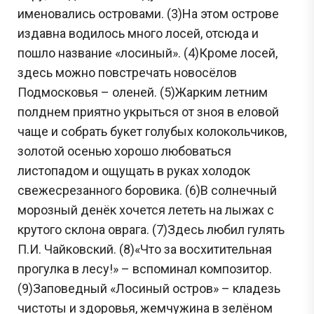
именовались островами. (3)На этом острове
издавна водилось много лосей, отсюда и
пошло название «лосиный». (4)Кроме лосей,
здесь можно повстречать новосёлов
Подмосковья – оленей. (5)Жарким летним
полднем приятно укрыться от зноя в еловой
чаще и собрать букет голубых колокольчиков,
золотой осенью хорошо любоваться
листопадом и ощущать в руках холодок
свежесрезанного боровика. (6)В солнечный
морозный денёк хочется лететь на лыжах с
крутого склона оврага. (7)Здесь любил гулять
П.И. Чайковский. (8)«Что за восхитительная
прогулка в лесу!» – вспоминал композитор.
(9)Заповедный «Лосиный остров» – кладезь
чистоты и здоровья, жемчужина в зелёном