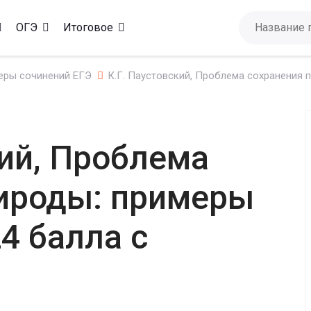
ОГЭ
Итоговое
еры сочинений ЕГЭ
К.Г. Паустовский, Проблема сохранения 
кий, Проблема
ироды: примеры
4 балла с