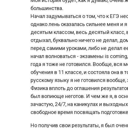
Моя история будет, как я думаю, очень
большинства.
Начал задумываться о том, что к ЕГЭ не
однако лень оказалась сильнее меня и я
десятым классом, весь десятый класс, 
отдыхал, буквально ничего не делал, д
перед самими уроками, либо не делал е
начал волноваться - экзамены is coming
года я тоже не готовился. Вообще, вся 
обучения в 11 классе, и состояла она в т
русскому языку я не готовился вообще, з
Физика вплоть до оглашения результатов
был вопиюще неготов. И чем же я, в осн
зачастую, 24/7, на каникулах и выходных 
свободное время посвящать подготовке 
Но получив свои результаты, я был очень