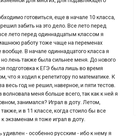
 жизненной для многих, для подавляющего
обходимо готовиться, еще в начале 10 класса,
 решил забить на это дело. Все лето перед
все лето перед одиннадцатым классом я
омашнюю работу тоже чаще на переменах
е вообще. В начале одиннадцатого класса я
, но лень также была сильнее меня. До нового
моя подготовка к ЕГЭ была лишь во время
ом, что я ходил к репетитору по математике. К
а весь год не решил, наверное, и пяти тестов.
 волновала меня больше всего, так как к ней я
овном, занимался? Играл в доту. Летом,
также, и в 11 классе, когда стоило бы все
к экзаменам я тоже играл в доту.
 удивлен - особенно русским - ибо к нему я