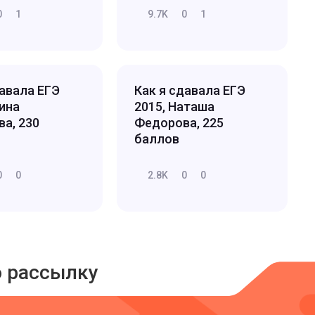
0
1
9.7K
0
1
давала ЕГЭ
Как я сдавала ЕГЭ
лина
2015, Наташа
ва, 230
Федорова, 225
баллов
0
0
2.8K
0
0
ю рассылку