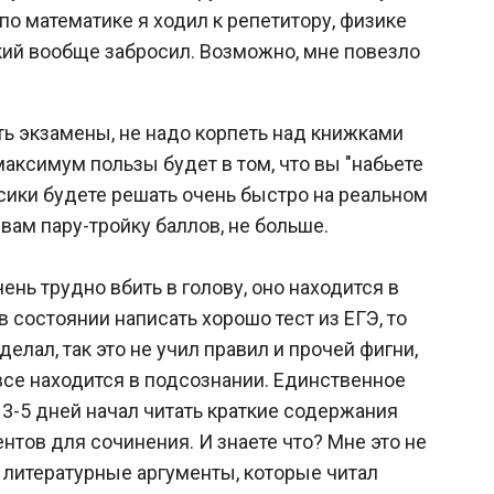
и по математике я ходил к репетитору, физике
кий вообще забросил. Возможно, мне повезло
ть экзамены, не надо корпеть над книжками
- максимум пользы будет в том, что вы "набьете
осики будете решать очень быстро на реальном
 вам пару-тройку баллов, не больше.
ень трудно вбить в голову, оно находится в
 в состоянии написать хорошо тест из ЕГЭ, то
 делал, так это не учил правил и прочей фигни,
 все находится в подсознании. Единственное
а 3-5 дней начал читать краткие содержания
нтов для сочинения. И знаете что? Мне это не
ак литературные аргументы, которые читал