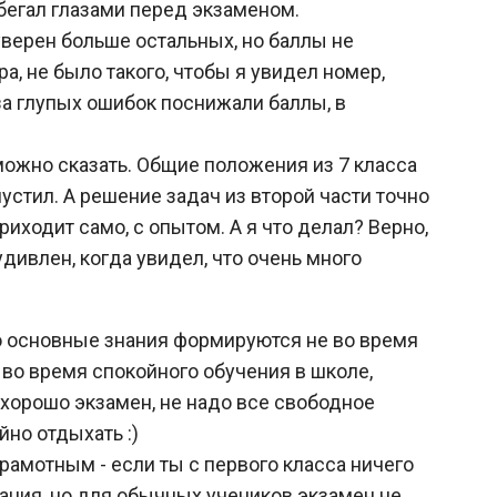
робегал глазами перед экзаменом.
уверен больше остальных, но баллы не
, не было такого, чтобы я увидел номер,
-за глупых ошибок поснижали баллы, в
можно сказать. Общие положения из 7 класса
пустил. А решение задач из второй части точно
приходит само, с опытом. А я что делал? Верно,
удивлен, когда увидел, что очень много
что основные знания формируются не во время
 во время спокойного обучения в школе,
 хорошо экзамен, не надо все свободное
йно отдыхать :)
рамотным - если ты с первого класса ничего
туация, но для обычных учеников экзамен не