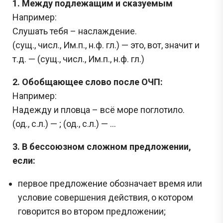
1. Между подлежащим и сказуемым
Например:
Слушать тебя – наслаждение.
(сущ., числ., Им.п., н.ф. гл.) — это, вот, значит и
т.д. — (сущ., числ., Им.п., н.ф. гл.)
2. Обобщающее слово после ОЧП:
Например:
Надежду и пловца – всё море поглотило.
(од., с.л.) — ; (од., с.л.) — …
3. В бессоюзном сложном предложении,
если:
первое предложение обозначает время или
условие совершения действия, о котором
говорится во втором предложении;