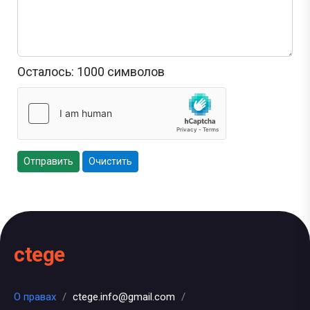
Осталось:
1000
символов
Отправить
Очистить
ctege
О правах
/
ctege.info@gmail.com
/