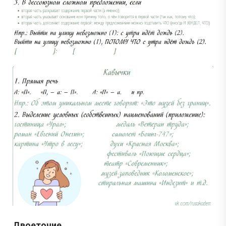
Двоеточие