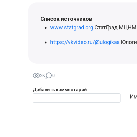
Список источников
www.statgrad.org
СтатГрад МЦНМ
https://vkvideo.ru/@ulogikaa
Юлогик
2K
0
Добавить комментарий
Текст комментария
Им