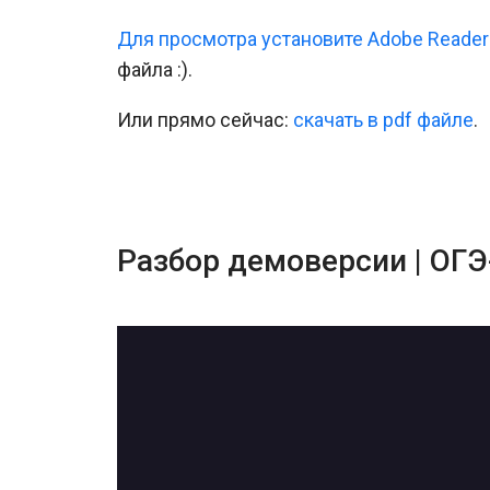
Для просмотра установите Adobe Reader
файла :).
Или прямо сейчас:
cкачать в pdf файле
.
Разбор демоверсии | ОГ