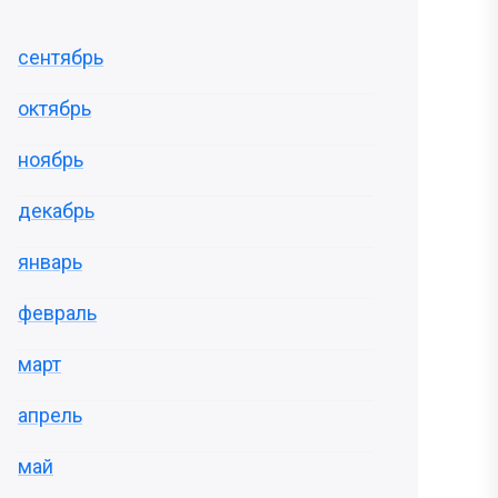
сентябрь
октябрь
ноябрь
декабрь
январь
февраль
март
апрель
май