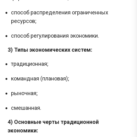
Подпишись и получай бесплатно
способ распределения ограниченных
задания с Дальнего востока!
ресурсов;
способ регулирования экономики.
Задания с Дальнего востока присылаются выпускниками, уже прошедшими
экзамен, и представляют собой тексты заданий, которые они запомнили. До
начала проведения ЕГЭ на Дальнем востоке публикация реальных заданий не
осуществляется, поскольку они заранее никому не известны.
3) Типы экономических систем:
традиционная;
Перейти
командная (плановая);
рыночная;
смешанная.
4) Основные черты традиционной
экономики: