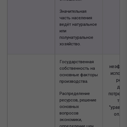
Значительная
часть населения
ведёт натуральное
или
полунатуральное
хозяйство.
Государственная
неэффе
собственность на
исполь
основные факторы
ресу
производства.
деф
Распределение
потреби
ресурсов, решение
това
основных
"уравни
вопросов
оплате
экономики,
определение цен