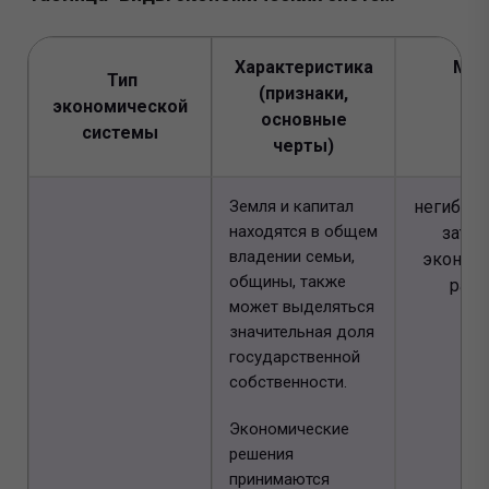
Характеристика
Мин
Тип
(признаки,
экономической
основные
системы
черты)
Земля и капитал
негибкая
находятся в общем
затру
владении семьи,
эконом
общины, также
разв
может выделяться
значительная доля
государственной
собственности.
Экономические
решения
принимаются