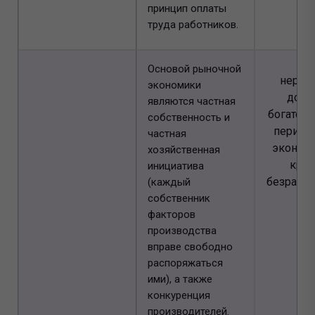
принцип оплаты
труда работников.
Основой рыночной
нерав
экономики
дохо
являются частная
богатств
собственность и
период
частная
эконом
хозяйственная
криз
инициатива
безработ
(каждый
собственник
факторов
производства
вправе свободно
распоряжаться
ими), а также
конкуренция
производителей.