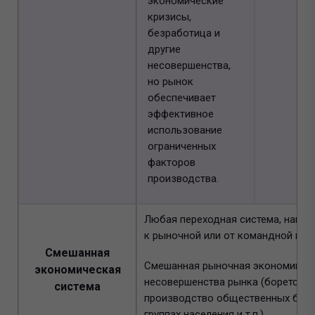
экономические
кризисы,
безработица и
другие
несовершенства,
но рынок
обеспечивает
эффективное
использование
ограниченных
факторов
производства.
Любая переходная система, напри
к рыночной или от командной к р
Смешанная
Смешанная рыночная экономика: 
экономическая
несовершенства рынка (борется с
система
производство общественных благ
группах населения и т.п.).