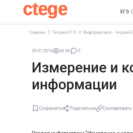
ctege
ЕГЭ
Главная
Теория ЕГЭ
Информатика - теория 
0
29.01.2015
26.5K
Измерение и к
информации
Сохранить
Поделиться
Скопировать