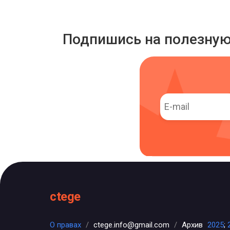
Подпишись на полезну
ctege
О правах
/
ctege.info@gmail.com
/
Архив
2025
;