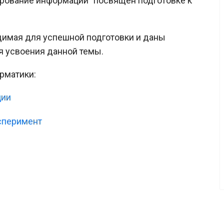
рование информации" посвящён подготовке к
димая для успешной подготовки и даны
я усвоения данной темы.
рматики:
ции
сперимент