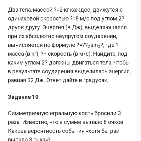
Два тела, массой ?=2 кг каждое, движутся с
одинаковой скоростью ?=8 м/с под углом 2?
друг к другу. Энергия (в Дж), выделяющаяся
при их абсолютно неупругом соударении,
вычисляется по формуле ?=??
sin
?, где ?−
2
2
масса (в кг), ?− скорость (в м/с). Найдите, под
каким углом 2? должны двигаться тела, чтобы
в результате соударения выделилась энергия,
равная 32 Дж. Ответ дайте в градусах.
Задание 10
Симметричную игральную кость бросили 3
раза. Известно, что в сумме выпало 6 очков.
Какова вероятность события «хотя бы раз
выпало 3 очка»?