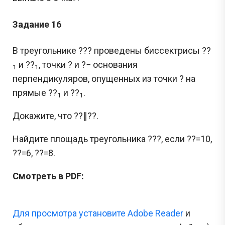
Задание 16
В треугольнике ??? проведены биссектрисы ??
и ??
, точки ? и ?− основания
1
1
перпендикуляров, опущенных из точки ? на
прямые ??
и ??
.
1
1
Докажите, что ??∥??.
Найдите площадь треугольника ???, если ??=10,
??=6, ??=8.
Смотреть в PDF:
Для просмотра установите Adobe Reader
и