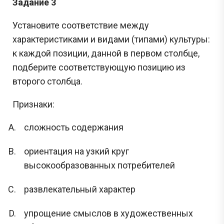
Задание 3
Установите соответствие между
характеристиками и видами (типами) культуры:
к каждой позиции, данной в первом столбце,
подберите соответствующую позицию из
второго столбца.
Признаки:
сложность содержания
Сливы ЕГЭ в Telegram
ориентация на узкий круг
*
высокообразованных потребителей
развлекательный характер
Подпишись и получай бесплатно
задания с Дальнего востока!
упрощение смыслов в художественных