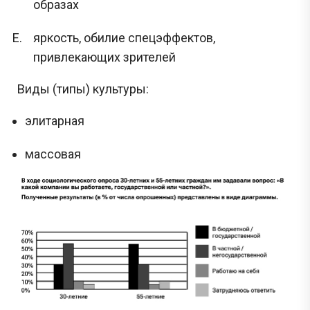
образах
Задания с Дальнего востока присылаются выпускниками, уже прошедшими
экзамен, и представляют собой тексты заданий, которые они запомнили. До
начала проведения ЕГЭ на Дальнем востоке публикация реальных заданий не
осуществляется, поскольку они заранее никому не известны.
яркость, обилие спецэффектов,
привлекающих зрителей
Перейти
Виды (типы) культуры:
элитарная
массовая