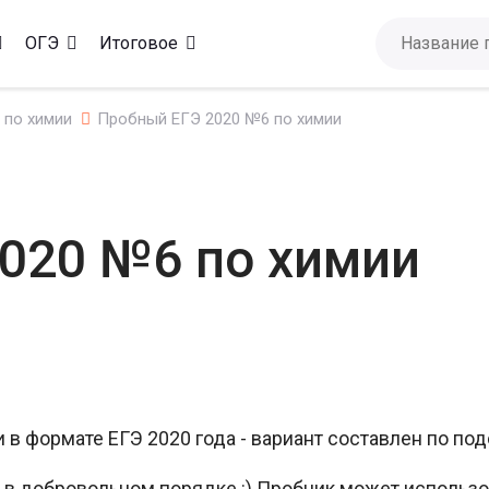
ОГЭ
Итоговое
 по химии
Пробный ЕГЭ 2020 №6 по химии
020 №6 по химии
в формате ЕГЭ 2020 года - вариант составлен по по
а, в добровольном порядке :) Пробник может исполь