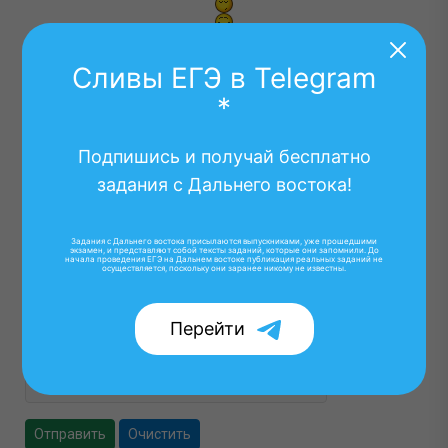
Сливы ЕГЭ в Telegram
*
Подпишись и получай бесплатно
задания с Дальнего востока!
Задания с Дальнего востока присылаются выпускниками, уже прошедшими
экзамен, и представляют собой тексты заданий, которые они запомнили. До
начала проведения ЕГЭ на Дальнем востоке публикация реальных заданий не
осуществляется, поскольку они заранее никому не известны.
Осталось:
1000
символов
Перейти
Отправить
Очистить