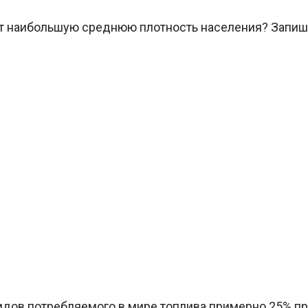
т наибольшую среднюю плотность населения? Запиш
дов потребляемого в мире топлива примерно 25% при