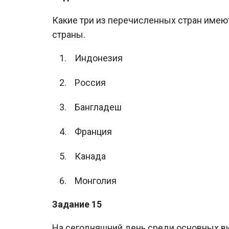
Какие три из перечисленных стран имею
страны.
Индонезия
Россия
Бангладеш
Франция
Канада
Монголия
Задание 15
На сегодняшний день среди основных ви