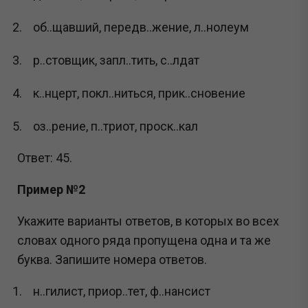
об..щавший, передв..жение, л..нолеум
р..стовщик, запл..тить, с..лдат
к..нцерт, покл..ниться, прик..сновение
оз..рение, п..триот, проск..кал
Ответ: 45.
Пример №2
Укажите варианты ответов, в которых во всех
словах одного ряда пропущена одна и та же
буква. Запишите номера ответов.
н..гилист, приор..тет, ф..нансист