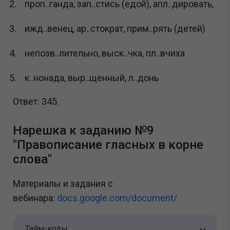
проп..ганда, зап..стись (едой), апл..дировать,
ижд..венец, ар..стократ, прим..рять (детей)
непозв..лительно, выск..чка, пл..вчиха
к..нонада, выр..щенный, л..донь
Ответ: 345.
Нарешка к заданию №9
"Правописание гласных в корне
слова"
Материалы и задания с
вебинара:
docs.google.com/document/
Тайм-коды: