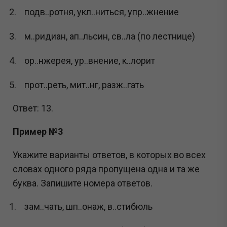
подв..ротня, укл..ниться, упр..жнение
м..ридиан, ап..льсин, св..ла (по лестнице)
ор..нжерея, ур..внение, к..лорит
прот..реть, мит..нг, разж..гать
Ответ: 13.
Пример №3
Укажите варианты ответов, в которых во всех
словах одного ряда пропущена одна и та же
буква. Запишите номера ответов.
зам..чать, шп..онаж, в..стибюль