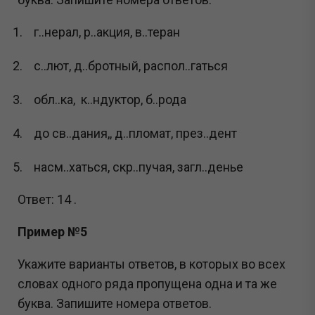
г..нерал, р..акция, в..теран
с..лют, д..бротный, распол..гаться
обл..ка, к..ндуктор, б..рода
до св..дания,, д..пломат, през..дент
насм..хаться, скр..пучая, загл..денье
Ответ: 14 .
Пример №5
Укажите варианты ответов, в которых во всех
словах одного ряда пропущена одна и та же
буква. Запишите номера ответов.