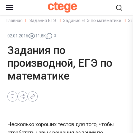
ctege
Главная
Задания ЕГЭ
Задания ЕГЭ по математике
За
0
02.01.2016
11.8K
Задания по
производной, ЕГЭ по
математике
Несколько хороших тестов для того, чтобы
отработать навык решения заданий по