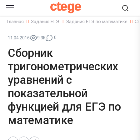
ctege
Главная
Задания ЕГЭ
Задания ЕГЭ по математике
Сб
0
11.04.2016
9.3K
Сборник
тригонометрических
уравнений с
показательной
функцией для ЕГЭ по
математике